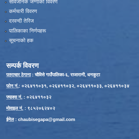
सार्वजनिक जग्गाको विवरण
कर्मचारी विवरण
दरवन्दी तेरिज
पालिकाका निर्णयहरू
सूचनाको हक
सम्पर्क विवरण
पत्राचार ठेगाना
: चौविसे गाउँपालिका-६, राजारानी, धनकुटा
फाेन नं.
: ०२६४११०३१, ०२६४११०३२, ०२६४११०३३, ०२६४११०३४
फ्याक्स नं.
: ०२६४११०३२
मोवाइल नं.
: ९८५२०६२४०२
ईमेल
:
chaubisegapa@gmail.com