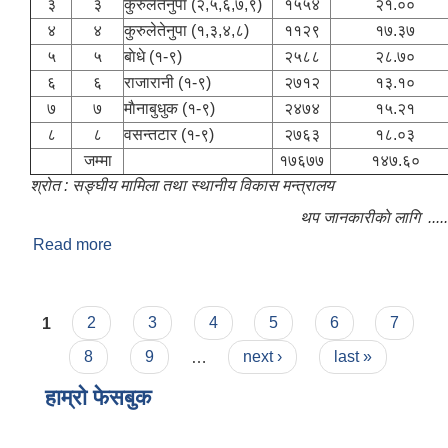
३
३
कुरुलेतेनुपा (२,५,६,७,९)
१५५४
२१.००
४
४
कुरुलेतेनुपा (१,३,४,८)
११२९
१७.३७
५
५
बाेधे (१-९)
२५८८
२८.७०
६
६
राजारानी (१-९)
२७१२
१३.१०
७
७
माैनाबुधुक (१-९)
२४७४
१५.२१
८
८
वसन्तटार (१-९)
२७६३
१८.०३
जम्मा
१७६७७
१४७.६०
श्रोत : सङ्घीय मामिला तथा स्थानीय विकास मन्त्रालय
थप जानकारीकाे लागि ‍‍ .....
Read more
about संक्षिप्त परिचय -
Pages
1
2
3
4
5
6
7
8
9
…
next ›
last »
हाम्राे फेसबुक