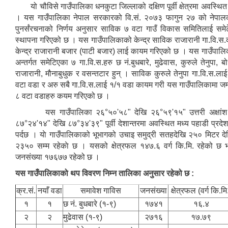
यो चौविसे गाउँपालिका धनकुटा जिल्लाको दक्षिण पूर्वी क्षेत्रमा अवस्थित
। यस गाउँपालिका नेपाल सरकारको वि.सं. २०७३ फागुन २७ को नेपाल
पुनर्संरचनाको निर्णय अनुसार साविक ७ वटा गाउँ विकास समितिलाई समेट
स्थापना गरिएको छ । यस गाउँपालिकाको केन्द्र साविक राजारानी गा.वि.स.
केन्द्र राजारानी बजार (पाटी बजार) लाई कायम गरिएको छ । यस गाउँपालि
अन्तर्गत समेटिएका ७ गा.वि.स.हरु छ नं.बुधबारे, मुढेवास, कुरुले तेनुपा, बो
राजारानी, मौनाबुधुक र वसन्तटार हुन् । साविक कुरुले तेनुपा गा.वि.स.लाई
वटा वडा र अरु सबै गा.वि.स.लाई १/१ वडा कायम गरी यस गाउँपालिकामा जम्
८ वटा वडाहरु कयम गरिएको छ ।
यस गाउँपालिका २६°५०'५८" देखि २६°५९'१५" उत्तरी अक्षांश
८७°२४'१४" देखि ८७°३४'३९" पूर्वी देशान्तरमा अवस्थित मध्य पहाडी प्रदेश
पर्दछ । याे गाउँपालिकाको भूभागको उचाइ समुद्री सतहदेखि २५० मिटर दे
२३५० सम्म रहेकाे छ । यसको क्षेत्रफल १४७.६ वर्ग कि.मि. रहेको छ भ
जनसंख्या १७६७७ रहेको छ ।
यस गाउँपालिकाको थप विवरण निम्न तालिका अनुसार रहेको छ :
क्र.सं.
नयाँ वडा
समावेश गाविस
जनसंख्या
क्षेत्रफल ‌‌‍(वर्ग कि.मि
१
१
छ नं. बुधबारे (१-९)
१७४१
१६.४
२
२
मुढेवास (१-९)
२७१६
१७.७९