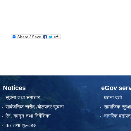
Notices
eGov serv
सूचना तथा समाचार
घटना दर्ता
सार्वजनिक खरीद /बोलपत्र सूचना
सामाजिक सुरक्ष
ऐन, कानून तथा निर्देशिका
नागरिक वडापत्
कर तथा शुल्कहरु