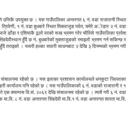
 उत्तिकै उपयुक्त छ । यस गाउँपालिका अन्तरगत ६ नं. वडा राजारानी स्थित
, त्रिवेणी, १ नं. वडा बुधबारे स्थित मिक्लाजुङ पर्वत, चमेरे अाेडार २ नं. वडा
्वजे डाँडा र एशियाकै ठूलो वरको रूख भ्रमण गरेर चौविसे गाउँपालिका प्रवेश
हदेवीस्थान हुँदै छ नं. बुधबारेको मुक्लाजुङको रमाइलो भ्रमण गर्न सकिन्छ र
ङ्ग हुँदै तराइको । यसरी हल्का सवारी साधनबाट २ देखि ३ दिनम्मको भ्रमण गरी
लय संचालनमा रहेको छ । यस इलाका प्रशासन कार्यालयले धनकुटा जिल्लाका
प्रहरी कार्यालय पनि रहेको छ । यस गाउँपालिकाको ६ नं. वडाको राजारानी र १
यको एक क्याम्पस वि.सं. २०६९ देखि संचालनमा रहेको छ । त्यसै गरी ६ नं. वडा
 मा.वि. ८ नं. वडा अन्तरगत सिंहदेवी मा.वि.१ नं. वडा अन्तरगत शारता मा.वि.