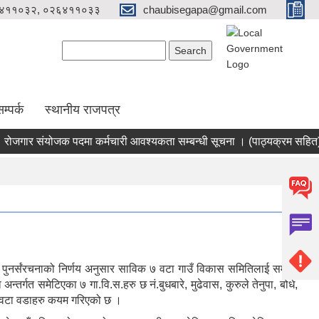
४११०३२, ०२६४११०३३
chaubisegapa@gmail.com
Search form
Search
म्पर्क
स्थानीय राजपत्र
गार संयोजक पदमा कर्मचारी आवश्यकता सम्बन्धी सूचना । (पाठ्यक्रम सहित)
ुनर्संरचनाको निर्णय अनुसार साविक ७ वटा गाउँ विकास समितिलाई समेटेर
्गत समेटिएका ७ गा.वि.स.हरु छ नं.बुधबारे, मुढेवास, कुरुले तेनुपा, बोधे,
 ८ वटा वडाहरु कयम गरिएको छ ।