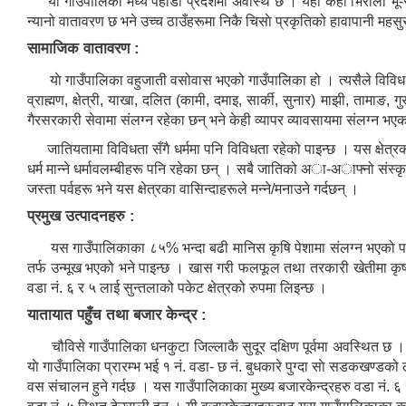
यो गाउँपालिका मध्य पहाडी प्रदेशमा अवस्थि छ । यहाँ केही भिरालो भू-स्व
न्यानो वातावरण छ भने उच्च ठाउँहरूमा निकै चिसाे प्रकृतिको हावापानी महसु
सामाजिक वातावरण :
याे गाउँपालिका वहुजाती वसोवास भएको गाउँपालिका हो । त्यसैले विविध किस
व्राह्मण, क्षेत्री, याखा, दलित (कामी, दमाइ, सार्की, सुनार) माझी, तामा
गैरसरकारी सेवामा संलग्न रहेका छन् भने केही व्यापर व्यावसायमा संलग्न भएका 
जातियतामा विविधता सँगै धर्ममा पनि विविधता रहेको पाइन्छ । यस क्षेत्रका ध
धर्म मान्ने धर्मावलम्बीहरू पनि रहेका छन् । सबै जातिको अा-अाफ्नो संस्कृत
जस्ता पर्वहरू भने यस क्षेत्रका वासिन्दाहरूले मन्ने/मनाउने गर्दछन् ।
प्रमुख उत्पादनहरु :
यस गाउँपालिकाका ८५% भन्दा बढी मानिस कृषि पेशामा संलग्न भएको पाइन
तर्फ उन्मूख भएको भने पाइन्छ । खास गरी फलफूल तथा तरकारी खेतीमा कृषकह
वडा नं. ६ र ५ लाई सुन्तलाको पकेट क्षेत्रको रुपमा लिइन्छ ।
यातायात पहुँच तथा बजार केन्द्र :
चौविसे गाउँपालिका धनकुटा जिल्लाकै सुदूर दक्षिण पूर्वमा अवस्थित छ ।
याे गाउँपालिका प्रारम्भ भई १ नं. वडा- छ न‌ं. बुधकारे पुग्दा साे सडकखण्डको 
वस संचालन हुने गर्दछ । यस गाउँपालिकाका मुख्य बजारकेन्द्रहरु वडा नं. ६ स