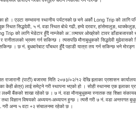
ृषकहरूले उत्पादन गरेका वस्तुहरु धरान निकासी गर्ने गरिन्छ ।
ा हो । एउटा सम्भावना स्थानीय पर्यटनको छ भने अर्को Long Trip को लागि पनि
 स्थित सिद्धदेवी, ५ नं. वडा स्थित बाेधे गढी, हम्वे दरवार, हांसेमालुङ, थाक्केलुङ
g Trip को लागि भेडेटार हुँदै नाम्जेको अात्माघर ओख्रेको टावर डाँडाबजारको ध
 र रानीतालको भ्रमण गर्न सकिन्छ । त्यसपछि मौनाबुधुकको सिद्धदेवी मुढेवासको सिं
सकिन्छ । छ नं. बुधबारेबाट पाँचथर हुँदै पहाडी यात्रा तय गर्न सकिन्छ भने माेर
रगत राजारानी (पाटी) बजारमा मिति २०७३/०२/१२ देखि इलाका प्रशासन कार्या
ा केही क्षेत्र) लाई समेट्ने गरी स्थापना भएको हो । साेही स्थानमा एक इलाका 
कमा लक्ष्मी बैंकको शाखा रहेको छ । ७ नं. वडा मौनाबुधुकमा स्नातक तह शिक्षा संका
 तथा विज्ञान विषयको अध्ययन-अध्यापन हुन्छ । त्यसै गरी ७ नं. वडा अन्तरगत बुधुक
.वि. गरी अन्य ५ वटा +२ संचालनमा रहेको छ ।