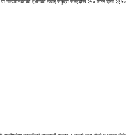
 याे गाउँपालिकाको भूभागको उचाइ समुद्री सतहदेखि २५० मिटर देखि २३५०