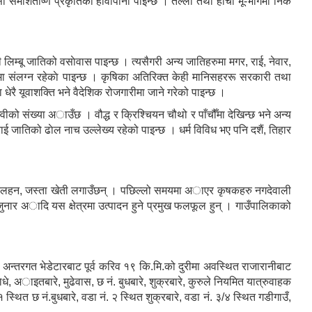
े समशिताेष्ण प्रकृतिको हावापानी पाइन्छ । तल्लो तथा होचो भू-भागमा निकै
म्बू जातिको वसाेवास पाइन्छ । त्यसैगरी अन्य जातिहरुमा मगर, राई, नेवार,
ेशामा संलग्न रहेकाे पाइन्छ । कृषिका अतिरिक्त केही मानिसहररू सरकारी तथा
 धेरै यूवाशक्ति भने वैदेशिक रोजगारीमा जाने गरेको पाइन्छ ।
्वीको संख्या अाउँछ । वौद्ध र क्रिश्चियन चौथो र पाँचौँमा देखिन्छ भने अन्य
ाई जातिको ढाेल नाच उल्लेख्य रहेको पाइन्छ । धर्म विविध भए पनि दशैं, तिहार
, दलहन, जस्ता खेती लगाउँछन् । पछिल्लो समयमा अाएर कृषकहरु नगदेवाली
ुनार अादि यस क्षेत्रमा उत्पादन हुने प्रमुख फलफूल हुन् । गाउँपालिकाको
न्तरगत भेडेटारबाट पूर्व करिव १९ कि.मि.को दुरीमा अवस्थित राजारानीबाट
ाेधे, अाइतबारे, मुढेवास, छ नं. बुधबारे, शुक्रबारे, कुरुले नियमित यात्रुवाहक
्थित छ नं.बुधबारे, वडा नं. २ स्थित शुक्रबारे, वडा नं. ३/४ स्थित गडीगाउँ,