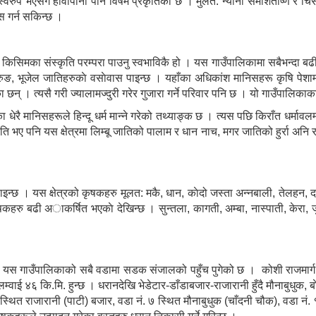
रुप भएसँगै हावापानी पनि विषम प्रकृतिको छ । मुलत: न्यानाे समशितोष्ण र चिसा
स गर्न सकिन्छ ।
िमका संस्कृति परम्परा पाउनु स्वभाविकै हो । यस गाउँपालिकामा सबैभन्दा बढी लि
ङ, गुरुङ, भूजेल जातिहरुकाे वसाेवास पाइन्छ । यहाँका अधिकांश मानिसहरू कृषि प
छन् । त्यसै गरी ज्यालामज्दुरी गरेर गुजारा गर्ने परिवार पनि छ । यो गाउँपालिकाका
ेरै मानिसहरूले हिन्दू धर्म मान्ने गरेको तथ्याङ्क छ । त्यस पछि किराँत धर्मावलम
ि भए पनि यस क्षेत्रमा लिम्बू जातिको पालाम र धान नाच, मगर जातिको हुर्रा अनि र
्छ । यस क्षेत्रको कृषकहरु मूलत: मकै, धान, काेदो जस्ता अन्नबाली, तेलहन
रु बढी अाकर्षित भएकाे देखिन्छ । सुन्तला, कागती, अम्बा, नास्पाती, केरा, ज
 यस गाउँपालिकाको सबै वडामा सडक संजालको पहुँच पुगेको छ । कोशी राजमार्ग अ
लम्वाई ४६ कि‍.मि. हुन्छ । धरानदेखि भेडेटार-डाँडाबजार-राजारानी हुँदै मौनाबुधुक, ब
्थित राजारानी (पाटी) बजार, वडा नं. ७ स्थित मौनाबुधुक (चाँदनी चौक), वडा नं. १ स