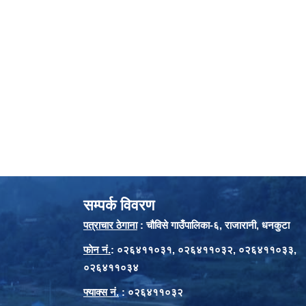
सम्पर्क विवरण
पत्राचार ठेगाना
: चौविसे गाउँपालिका-६, राजारानी, धनकुटा
फाेन नं.
: ०२६४११०३१, ०२६४११०३२, ०२६४११०३३,
०२६४११०३४
फ्याक्स नं.
: ०२६४११०३२