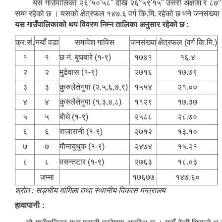
यस गाउँपालिका २६°५०'५८" देखि २६°५९'१५" उत्तरी अक्षांश र ८७°२४'१४
सम्म रहेकाे छ । यसको क्षेत्रफल १४७.६ वर्ग कि.मि. रहेको छ भने जनसंख्
यस गाउँपालिकाको थप विवरण निम्न तालिका अनुसार रहेको छ :
क्र.सं.
नयाँ वडा
समावेश गाविस
जनसंख्या
क्षेत्रफल ‌‌‍(वर्ग कि.मि.)
१
१
छ नं. बुधबारे (१-९)
१७४१
१६.४
२
२
मुढेवास (१-९)
२७१६
१७.७९
३
३
कुरुलेतेनुपा (२,५,६,७,९)
१५५४
२१.००
४
४
कुरुलेतेनुपा (१,३,४,८)
११२९
१७.३७
५
५
बाेधे (१-९)
२५८८
२८.७०
६
६
राजारानी (१-९)
२७१२
१३.१०
७
७
माैनाबुधुक (१-९)
२४७४
१५.२१
८
८
वसन्तटार (१-९)
२७६३
१८.०३
जम्मा
१७६७७
१४७.६०
श्रोत : सङ्घीय मामिला तथा स्थानीय विकास मन्त्रालय
हावापानी :