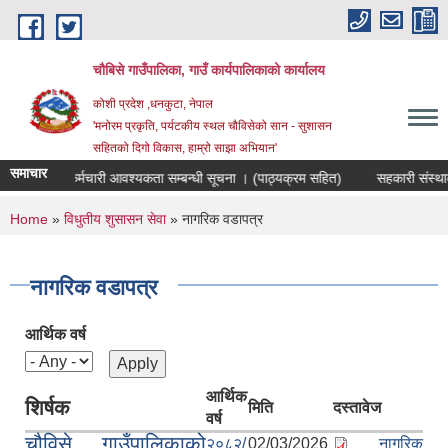
Skip to main content
चौबिसे गाउँपालिका, गाउँ कार्यपालिकाको कार्यालय
कोशी प्रदेश ,धनकुटा, नेपाल
'मनोरम प्रकृति, पर्यटकीय स्थल चौविसेको सान - सुशासन
सहितको दिगो विकास, हाम्रो साझा अभियान'
समाचार
योजक पदमा कर्मचारी आवश्यकता सम्बन्धी सूचना । (पाठ्यक्रम सहित)
सहकारी संस्थाका
You are here
Home
»
विधुतीय शुसासन सेवा
» नागरिक वडापत्र
नागरिक वडापत्र
आर्थिक वर्ष
आर्थिक
शिर्षक
मिति
दस्तावेज
वर्ष
चौविसे गाउँपालिकाको
२०८२/
02/03/2026
नागरिक