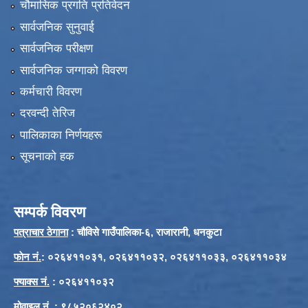
चौमासिक प्रगति प्रतिवेदन
सार्वजनिक सुनुवाई
सार्वजनिक परीक्षण
सार्वजनिक जग्गाको विवरण
कर्मचारी विवरण
दरवन्दी तेरिज
पालिकाका निर्णयहरू
सूचनाको हक
सम्पर्क विवरण
पत्राचार ठेगाना
: चौविसे गाउँपालिका-६, राजारानी, धनकुटा
फाेन नं.
: ०२६४११०३१, ०२६४११०३२, ०२६४११०३३, ०२६४११०३४
फ्याक्स नं.
: ०२६४११०३२
मोवाइल नं.
: ९८५२०६२४०२