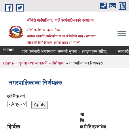
Skip to main content
चौबिसे गाउँपालिका, गाउँ कार्यपालिकाको कार्यालय
कोशी प्रदेश ,धनकुटा, नेपाल
'मनोरम प्रकृति, पर्यटकीय स्थल चौविसेको सान - सुशासन
सहितको दिगो विकास, हाम्रो साझा अभियान'
समाचार
ार संयोजक पदमा कर्मचारी आवश्यकता सम्बन्धी सूचना । (पाठ्यक्रम सहित)
सहकारी सं
You are here
Home
»
सूचना तथा जानकारी
»
निर्णयहरु
» नगरपालिकाका निर्णयहरु
नगरपालिकाका निर्णयहरु
आर्थिक वर्ष
आ
र्थि
शिर्षक
क
मिति
दस्तावेज