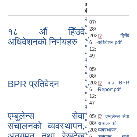
व
र्ष
२
07/
०
28/
१८ औं हिँउदे
८
202
हिउँदे
२/
अधिवेशनको निर्णयहरु
6 -
अधिवेशन.pdf
०
12:
८
49
३
२
05/
०
08/
८
BPR प्रतिवेदन
202
final BPR
२/
6 -
Report.pdf
०
12:
८
47
३
२
एम्बुलेन्स सेवा
05/
एम्बुलेन्स सेवा
०
08/
संचालनको
संचालनको व्यवस्थापन,
८
202
व्यवस्थापन,
२/
अनुगमन तथा रेखदेख
6 -
अनुगमन तथा