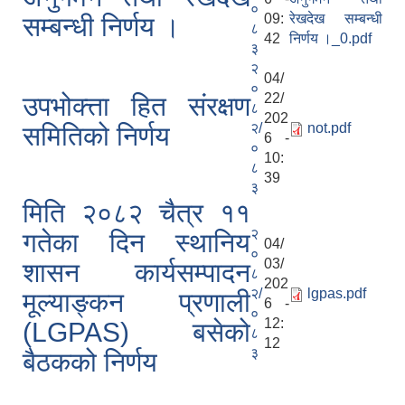
०
09:
रेखदेख सम्बन्धी
सम्बन्धी निर्णय ।
८
42
निर्णय ।_0.pdf
३
२
04/
०
22/
उपभोक्त्ता हित संरक्षण
८
202
२/
not.pdf
समितिको निर्णय
6 -
०
10:
८
39
३
मिति २०८२ चैत्र ११
२
गतेका दिन स्थानिय
04/
०
03/
शासन कार्यसम्पादन
८
202
२/
lgpas.pdf
मूल्याङ्कन प्रणाली
6 -
०
12:
(LGPAS) बसेको
८
12
३
बैठकको निर्णय