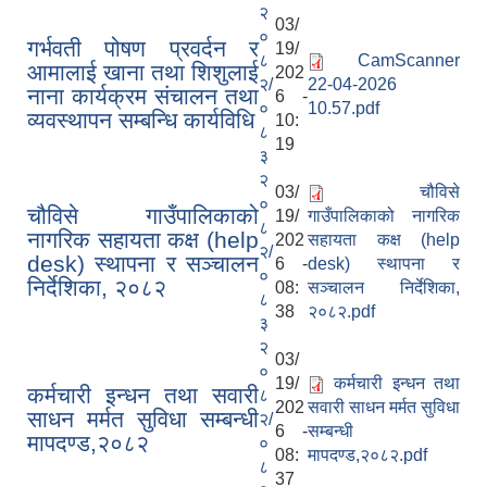
२
03/
०
गर्भवती पोषण प्रवर्दन र
19/
८
CamScanner
आमालाई खाना तथा शिशुलाई
202
२/
22-04-2026
नाना कार्यक्रम संचालन तथा
6 -
०
10.57.pdf
व्यवस्थापन सम्बन्धि कार्यविधि
10:
८
19
३
२
03/
चौविसे
०
चौविसे गाउँपालिकाको
19/
गाउँपालिकाको नागरिक
८
नागरिक सहायता कक्ष (help
202
सहायता कक्ष (help
२/
desk) स्थापना र सञ्चालन
6 -
desk) स्थापना र
०
निर्देशिका, २०८२
08:
सञ्चालन निर्देशिका,
८
38
२०८२.pdf
३
२
03/
०
19/
कर्मचारी इन्धन तथा
कर्मचारी इन्धन तथा सवारी
८
202
सवारी साधन मर्मत सुविधा
साधन मर्मत सुविधा सम्बन्धी
२/
6 -
सम्बन्धी
मापदण्ड,२०८२
०
08:
मापदण्ड,२०८२.pdf
८
37