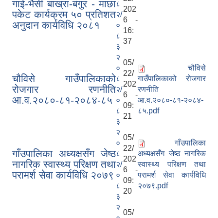
गाई-भैसी बाख्रा-बंगुर - माछा
८
202
पकेट कार्यक्रम ५० प्रतिशत
२/
6 -
अनुदान कार्यविधि २०८१
०
16:
८
37
३
२
05/
०
चौविसे
22/
चौविसे गाउँपालिकाको
८
गाउँपालिकाको रोजगार
202
रोजगार रणनीति
२/
रणनीति
6 -
आ.व.२०८०-८१-२०८४-८५
०
आ.व.२०८०-८१-२०८४-
09:
८
८५.pdf
21
३
२
05/
०
गाँउपालिका
22/
गाँउपालिका अध्यक्षसँग जेष्ठ
८
अध्यक्षसँग जेष्ठ नागरिक
202
नागरिक स्वास्थ्य परिक्षण तथा
२/
स्वास्थ्य परिक्षण तथा
6 -
परामर्श सेवा कार्यविधि २०७९
०
परामर्श सेवा कार्यविधि
09:
८
२०७९.pdf
20
३
२
05/
०