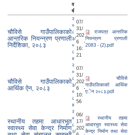
व
र्ष
२
07/
०
31/
चौविसे गाउँपालिकाको
८
राजपत्र आन्तरिक
202
आन्तरिक नियन्न्रण प्रणाली
३/
नियन्त्रण प्रणाली
6 -
निर्देशिका, २०८३
०
2083 - (2).pdf
16:
८
21
४
२
07/
०
31/
८
चौविसे
चौविसे गाउँपालिकाको
202
३/
गाउँपालिकाको आर्थिक
आर्थिक ऐन, २०८३
6 -
०
एेन २०८३.pdf
10:
८
56
४
२
06/
०
स्थानीय तहमा
स्थानीय तहमा आधारभुत
17/
८
आधारभुत स्वास्थ्य सेवा
स्वास्थ्य सेवा केन्द्र निर्माण
202
२/
केन्द्र निर्माण तथा सेवा
तथा सेवा संचालन सम्बन्धी
6 -