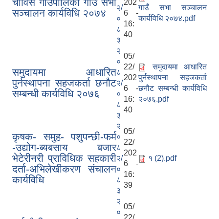
चौविसे गाउँपालिका गाउँ सभा
202
२/
गाउँ सभा सञ्चालन
सञ्चालन कार्यविधि २०७४
6 -
०
कार्यविधि २०७४.pdf
16:
८
40
३
२
05/
०
22/
समुदायमा आधारित
समुदायमा आधारित
८
202
पुर्नस्थापना सहजकर्ता
पुर्नस्थापना सहजकर्ता छनौट
२/
6 -
छनौट सम्बन्धी कार्यविधि
सम्बन्धी कार्यविधि २०७६
०
16:
२०७६.pdf
८
40
३
२
05/
कृषक- समुह- पशुपन्छी-फर्म
०
22/
-उद्योग-ब्यबसाय बजार
८
202
भेटेरीनरी प्राविधिक सहकारी
२/
१ (2).pdf
6 -
दर्ता-अभिलेखीकरण संचालन
०
16:
कार्यविधि
८
39
३
२
05/
०
22/