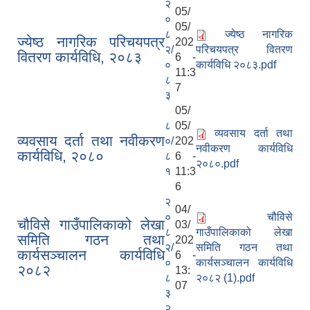
२
05/
०
05/
८
ज्येष्ठ नागरिक
ज्येष्ठ नागरिक परिचयपत्र
202
२/
परिचयपत्र वितरण
वितरण कार्यविधि, २०८३
6 -
०
कार्यविधि २०८३.pdf
11:3
८
7
३
05/
८
05/
व्यवसाय दर्ता तथा
व्यवसाय दर्ता तथा नवीकरण
०/
202
नवीकरण कार्यविधि
कार्यविधि, २०८०
८
6 -
२०८०.pdf
१
11:3
6
२
04/
०
चौविसे
चौविसे गाउँपालिकाको लेखा
03/
८
गाउँपालिकाको लेखा
समिति गठन तथा
202
२/
समिति गठन तथा
कार्यसञ्चालन कार्यविधि
6 -
०
कार्यसञ्चालन कार्यविधि
२०८२
13:
८
२०८२ (1).pdf
07
३
२