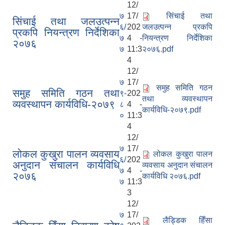
12/
७
17/
सिंचाई तथा
सिंचाई तथा जलउत्पन्न
६/
202
जलउत्पन्न प्रकपि
प्रकपि नियन्त्रण निर्देशिका
७
4 -
नियन्त्रण निर्देशिका
२०७६
७
11:3
२०७६.pdf
4
12/
७
17/
समुह समिति गठन
समुह समिति गठन तथा
९-
202
तथा व्यवस्थापन
व्यवस्थापन कार्यविधि-२०७९
८
4 -
कार्यविधि-२०७९.pdf
०
11:3
4
12/
७
17/
लोकल कुखुरा पालन व्यवसाय
लोकल कुखुरा पालन
६/
202
अनुदान संचालन कार्यविधि
व्यवसाय अनुदान संचालन
७
4 -
२०७६
कार्यविधि २०७६.pdf
७
11:3
3
12/
७
17/
लैड्डिक हिँसा