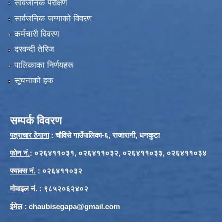
सार्वजनिक परीक्षण
सार्वजनिक जग्गाको विवरण
कर्मचारी विवरण
दरवन्दी तेरिज
पालिकाका निर्णयहरू
सूचनाको हक
सम्पर्क विवरण
पत्राचार ठेगाना
: चौविसे गाउँपालिका-६, राजारानी, धनकुटा
फाेन नं.
: ०२६४११०३१, ०२६४११०३२, ०२६४११०३३, ०२६४११०३४
फ्याक्स नं.
: ०२६४११०३२
मोवाइल नं.
: ९८५२०६२४०२
ईमेल
:
chaubisegapa@gmail.com