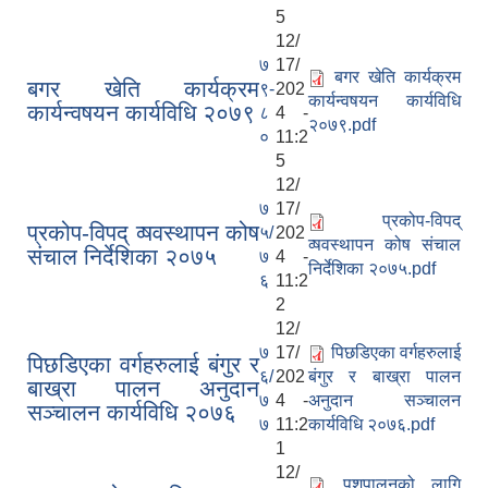
5
12/
७
17/
बगर खेति कार्यक्रम
बगर खेति कार्यक्रम
९-
202
कार्यन्वष‍यन कार्यविधि
कार्यन्वष‍यन कार्यविधि २०७९
८
4 -
२०७९.pdf
०
11:2
5
12/
७
17/
प्रकोप-विपद्
प्रकोप-विपद् व्षवस्थापन कोष
५/
202
व्षवस्थापन कोष संचाल
संचाल निर्देशिका २०७५
७
4 -
निर्देशिका २०७५.pdf
६
11:2
2
12/
७
17/
पिछडिएका वर्गहरुलाई
पिछडिएका वर्गहरुलाई बंगुर र
६/
202
बंगुर र बाख्रा पालन
बाख्रा पालन अनुदान
७
4 -
अनुदान सञ्चालन
सञ्चालन कार्यविधि २०७६
७
11:2
कार्यविधि २०७६.pdf
1
12/
पशुपालनको लागि