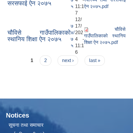
सरसफाई ऐन २०७५
५
11:1
ऐन २०७५.pdf
7
12/
७
17/
चौविसे
चौविसे गाउँपालिकाको
४/
202
गाउँपालिकाको स्थानिय
स्थानिय शिक्षा ऐन २०७५
७
4 -
शिक्षा ऐन २०७५.pdf
५
11:1
6
Pages
1
2
next ›
last »
Notices
सूचना तथा समाचार