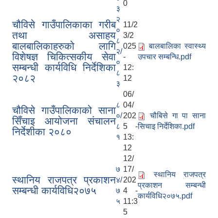
0
३
२
चौविसे गाउँपालिकाका गरीब
11/2
०
तथा असाहय
3/2
८
बालबालिकाहरुको लागि
025
बालबालिका स्वास्थ्य
२/
विशेषज्ञ चिकित्सकीय सेवा
-
उपचार सम्बन्धि.pdf
०
सम्बन्धी कार्यविधि निर्देशिका
12:
८
२०८२
12
३
06/
८
04/
चौविसे गाउँपालिकाको साना
०/
202
चौबिसे गा पा साना
सिँचाइ आयोजना संचालन
८
5 -
सिचाइ निर्देशिका.pdf
निर्देशीका २०८०
१
13:
12
12/
७
17/
स्थानिय राजपत्र
स्थानिय राजपत्र प्रकाशन
४/
202
प्रकाशन सम्बन्धी
सम्बन्धी कार्यविधि२०७५
७
4 -
कार्यविधि२०७५.pdf
५
11:3
5