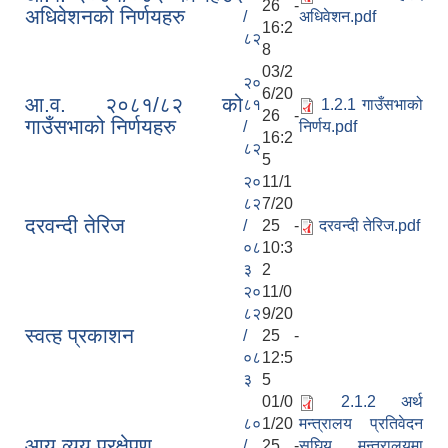
26 -
अधिवेशनको निर्णयहरु
/
अधिवेशन.pdf
16:2
८२
8
03/2
२०
6/20
आ.व. २०८१/८२ को
८१
1.2.1 गाउँसभाको
26 -
गाउँसभाको निर्णयहरु
/
निर्णय.pdf
16:2
८२
5
२०
11/1
८२
7/20
दरवन्दी तेरिज
/
25 -
दरवन्दी तेरिज.pdf
०८
10:3
३
2
२०
11/0
८२
9/20
स्वत्ह प्रकाशन
/
25 -
०८
12:5
३
5
01/0
2.1.2 अर्थ
८०
1/20
मन्त्रालय प्रतिवेदन
आय व्यय प्रक्षेपण
/
25 -
सघिय मन्त्रालयमा