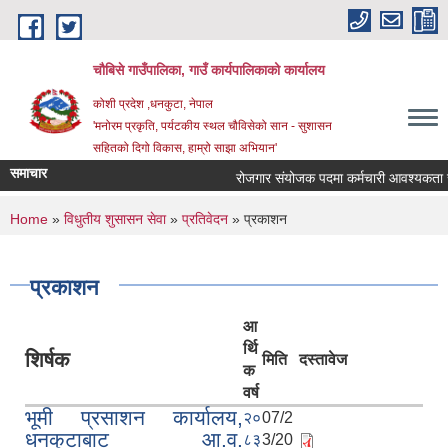
Skip to main content
चौबिसे गाउँपालिका, गाउँ कार्यपालिकाको कार्यालय
कोशी प्रदेश ,धनकुटा, नेपाल
'मनोरम प्रकृति, पर्यटकीय स्थल चौविसेको सान - सुशासन
सहितको दिगो विकास, हाम्रो साझा अभियान'
समाचार
रोजगार संयोजक पदमा कर्मचारी आवश्यकता सम्
You are here
Home
»
विधुतीय शुसासन सेवा
»
प्रतिवेदन
» प्रकाशन
प्रकाशन
आ
र्थि
शिर्षक
मिति
दस्तावेज
क
वर्ष
भूमी प्रसाशन कार्यालय,
२०
07/2
धनकुटाबाट आ.व.
८३
3/20