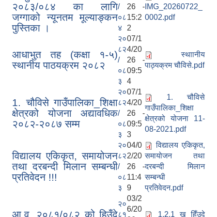
२०८३/०८४ का लागि
/
26 -
IMG_20260722_
जग्गाको न्यूनतम मूल्याङ्कन
०८
15:2
0002.pdf
पुस्तिका ।
४
2
२०
07/1
८२
4/20
आधाभुत तह (कक्षा १-५)
स्थाानीय
/
26 -
स्थानीय पाठयक्रम २०८२
पाठ्यक्रम चौविसे.pdf
०८
09:5
३
4
२०
07/1
1. चौविसे
1. चौविसे गाउँपालिका_शिक्षा
८२
4/20
गाउँपालिका_शिक्षा
क्षेत्रको योजना अद्यावधिक
/
26 -
क्षेत्रको योजना 11-
२०८२-२०८७ सम्म
०८
09:5
08-2021.pdf
३
3
२०
04/0
विद्यालय एकिकृत,
विद्यालय एकिकृत, समायोजन
८२
2/20
समायोजन तथा
तथा दरबन्दी मिलान सम्बन्धी
/
26 -
दरबन्दी मिलान
प्रतिवेदन !!!
०८
11:4
सम्बन्धी
३
9
प्रतिवेदन.pdf
03/2
२०
6/20
आ.व. २०८१/०८२ को हिउँदे
८१
1.2.1 ख हिँउदे