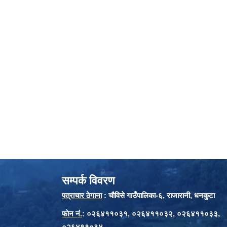
सम्पर्क विवरण
पत्राचार ठेगाना
: चौविसे गाउँपालिका-६, राजारानी, धनकुटा
फाेन नं.
: ०२६४११०३१, ०२६४११०३२, ०२६४११०३३,
०२६४११०३४