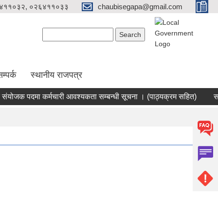
४११०३२, ०२६४११०३३
chaubisegapa@gmail.com
Search form
Search
म्पर्क
स्थानीय राजपत्र
योजक पदमा कर्मचारी आवश्यकता सम्बन्धी सूचना । (पाठ्यक्रम सहित)
सहका