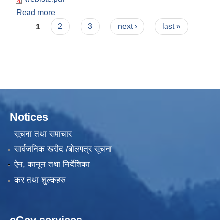
Read more
about रोजगार संयोजक पदमा कर्मचारी आवश्यकता सम्बन्धी
Pages
सूचना । (पाठ्यक्रम सहित)
1
2
3
next ›
last »
Notices
सूचना तथा समाचार
सार्वजनिक खरीद /बोलपत्र सूचना
ऐन, कानून तथा निर्देशिका
कर तथा शुल्कहरु
eGov services