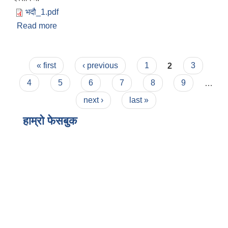
भदौ_1.pdf
Read more
about आ.व. २०८२/२३ को भाद्र महिनाको
Pages
« first
‹ previous
1
2
3
4
5
6
7
8
9
…
next ›
last »
हाम्राे फेसबुक