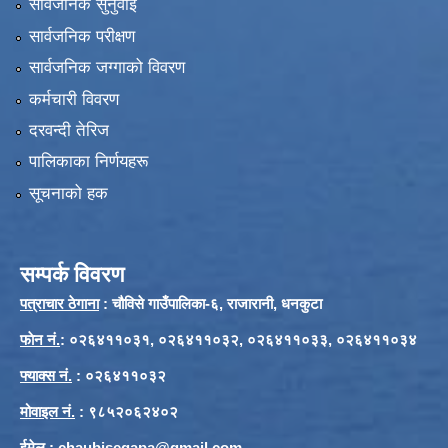
सार्वजनिक सुनुवाई
सार्वजनिक परीक्षण
सार्वजनिक जग्गाको विवरण
कर्मचारी विवरण
दरवन्दी तेरिज
पालिकाका निर्णयहरू
सूचनाको हक
सम्पर्क विवरण
पत्राचार ठेगाना
: चौविसे गाउँपालिका-६, राजारानी, धनकुटा
फाेन नं.
: ०२६४११०३१, ०२६४११०३२, ०२६४११०३३, ०२६४११०३४
फ्याक्स नं.
: ०२६४११०३२
मोवाइल नं.
: ९८५२०६२४०२
ईमेल
:
chaubisegapa@gmail.com