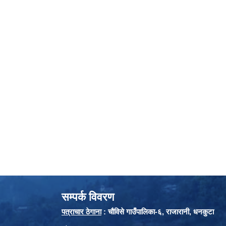
सम्पर्क विवरण
पत्राचार ठेगाना
: चौविसे गाउँपालिका-६, राजारानी, धनकुटा