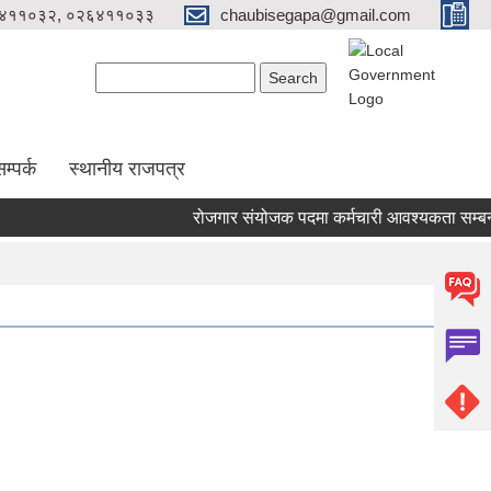
४११०३२, ०२६४११०३३
chaubisegapa@gmail.com
Search form
Search
म्पर्क
स्थानीय राजपत्र
रोजगार संयोजक पदमा कर्मचारी आवश्यकता सम्बन्धी 