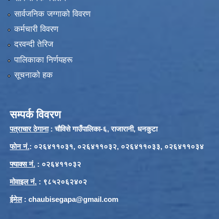
सार्वजनिक जग्गाको विवरण
कर्मचारी विवरण
दरवन्दी तेरिज
पालिकाका निर्णयहरू
सूचनाको हक
सम्पर्क विवरण
पत्राचार ठेगाना
: चौविसे गाउँपालिका-६, राजारानी, धनकुटा
फाेन नं.
: ०२६४११०३१, ०२६४११०३२, ०२६४११०३३, ०२६४११०३४
फ्याक्स नं.
: ०२६४११०३२
मोवाइल नं.
: ९८५२०६२४०२
ईमेल
:
chaubisegapa@gmail.com