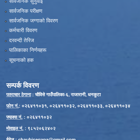
सार्वजनिक सुनुवाई
सार्वजनिक परीक्षण
सार्वजनिक जग्गाको विवरण
कर्मचारी विवरण
दरवन्दी तेरिज
पालिकाका निर्णयहरू
सूचनाको हक
सम्पर्क विवरण
पत्राचार ठेगाना
: चौविसे गाउँपालिका-६, राजारानी, धनकुटा
फाेन नं.
: ०२६४११०३१, ०२६४११०३२, ०२६४११०३३, ०२६४११०३४
फ्याक्स नं.
: ०२६४११०३२
मोवाइल नं.
: ९८५२०६२४०२
ईमेल
:
chaubisegapa@gmail.com