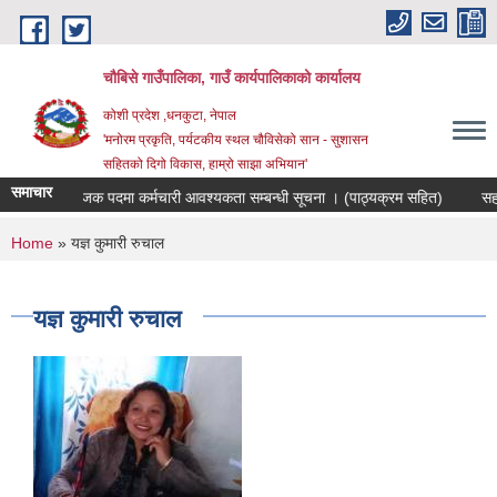
Skip to main content
चौबिसे गाउँपालिका, गाउँ कार्यपालिकाको कार्यालय
कोशी प्रदेश ,धनकुटा, नेपाल
'मनोरम प्रकृति, पर्यटकीय स्थल चौविसेको सान - सुशासन
सहितको दिगो विकास, हाम्रो साझा अभियान'
समाचार
रोजगार संयोजक पदमा कर्मचारी आवश्यकता सम्बन्धी सूचना । (पाठ्यक्रम सहित)
सहका
You are here
Home
» यज्ञ कुमारी रुचाल
यज्ञ कुमारी रुचाल