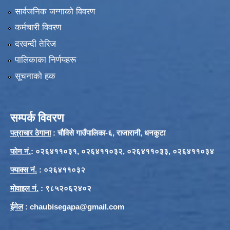
सार्वजनिक जग्गाको विवरण
कर्मचारी विवरण
दरवन्दी तेरिज
पालिकाका निर्णयहरू
सूचनाको हक
सम्पर्क विवरण
पत्राचार ठेगाना
: चौविसे गाउँपालिका-६, राजारानी, धनकुटा
फाेन नं.
: ०२६४११०३१, ०२६४११०३२, ०२६४११०३३, ०२६४११०३४
फ्याक्स नं.
: ०२६४११०३२
मोवाइल नं.
: ९८५२०६२४०२
ईमेल
:
chaubisegapa@gmail.com