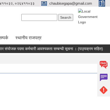
४११०३२, ०२६४११०३३
chaubisegapa@gmail.com
Search form
Search
म्पर्क
स्थानीय राजपत्र
ंयोजक पदमा कर्मचारी आवश्यकता सम्बन्धी सूचना । (पाठ्यक्रम सहित)
सहक