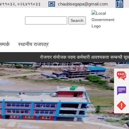
४११०३२, ०२६४११०३३
chaubisegapa@gmail.com
Search form
Search
म्पर्क
स्थानीय राजपत्र
रोजगार संयोजक पदमा कर्मचारी आवश्यकता सम्बन्धी सूचना । (प