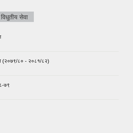
विधुतीय सेवा
ा
ोजना (२०७९/८० - २०८१/८२)
०७८-७९