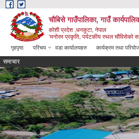
Skip to main content
चौबिसे गाउँपालिका, गाउँ कार्यपालि
कोशी प्रदेश ,धनकुटा, नेपाल
'मनोरम प्रकृति, पर्यटकीय स्थल चौविसेको 
गृहपृष्ठ
परिचय
वडा कार्यालयहरु
कार्यक्रम तथा परियो
समाचार