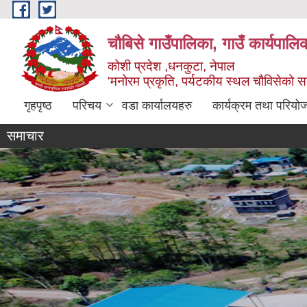
Skip to main content
चौबिसे गाउँपालिका, गाउँ कार्यपालि
कोशी प्रदेश ,धनकुटा, नेपाल
'मनोरम प्रकृति, पर्यटकीय स्थल चौविसेको 
गृहपृष्ठ
परिचय
वडा कार्यालयहरु
कार्यक्रम तथा परियो
समाचार